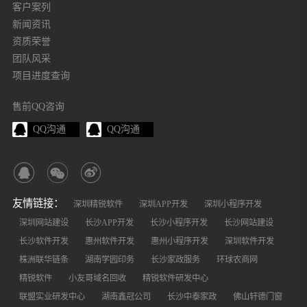
客户案列
新闻资讯
资质荣誉
团队风采
项目进度查询
售前QQ咨询
QQ沟通
QQ沟通
友情链接：
深圳精锐软件
深圳APP开发
深圳小程序开发
深圳网站建设
长沙APP开发
长沙小程序开发
长沙网站建设
长沙软件开发
惠州软件开发
惠州小程序开发
深圳软件开发
株洲联华链条
湖南学园印务
长沙家政服务
环球农商网
精锐软件
小友哥域名回收
精锐软件研发中心
联盟实业研发中心
湖南鑫冠公司
长沙中泰家政
佛山轩德门窗