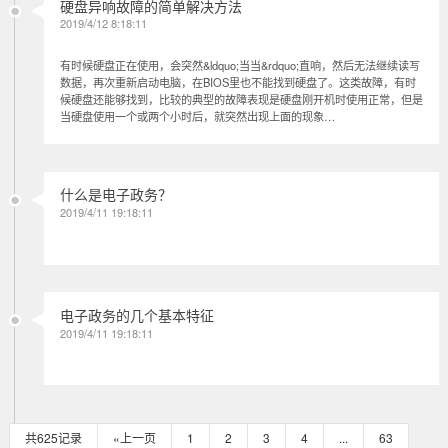
硬盘异响故障的简单解决方法
2019/4/12 8:18:11
有时候硬盘正在使用，会突然&ldquo;当当&rdquo;直响，然后无法继续读写
数据，再次重新启动电脑，在BIOS里也不能找到硬盘了。这类故障，有时
候硬盘还能够找到，比较的典型的故障表现是硬盘刚开机时使用正常，但是
当硬盘使用一个或两个小时后，就突然出现上面的现象…
什么是电子政务？
2019/4/11 19:18:11
电子政务的几个基本特征
2019/4/11 19:18:11
共625记录
«上一页
1
2
3
4
...
63