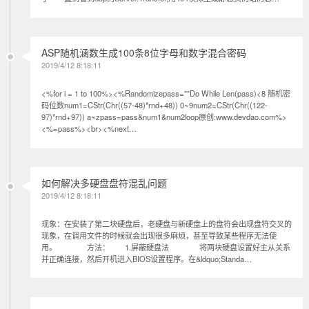
ASP随机涵数生成100条8位字母和数字混合密码
2019/4/12 8:18:11
<%for i = 1 to 100%><%Randomizepass=""Do While Len(pass)<8 随机密
码位数num1=CStr(Chr((57-48)*rnd+48)) 0~9num2=CStr(Chr((122-
97)*rnd+97)) a~zpass=pass&num1&num2loop原创:www.devdao.com%>
<%=pass%><br><%next…
如何解决多硬盘盘符混乱问题
2019/4/12 8:18:11
现象：在安装了第二块硬盘后，老硬盘与新硬盘上的盘符会出现盘符交叉的
现象，在调用文件的时候就会出现很多麻烦，甚至导致某些程序无法使
用。 方法： 1.屏蔽硬盘法 将两块硬盘设置好主从关系
并正确连接，然后开机进入BIOS设置程序。在&ldquo;Standa…