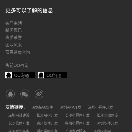
更多可以了解的信息
客户案列
新闻资讯
资质荣誉
团队风采
项目进度查询
售前QQ咨询
QQ沟通
QQ沟通
友情链接：
深圳精锐软件
深圳APP开发
深圳小程序开发
深圳网站建设
长沙APP开发
长沙小程序开发
长沙网站建设
长沙软件开发
惠州软件开发
惠州小程序开发
深圳软件开发
株洲联华链条
湖南学园印务
长沙家政服务
环球农商网