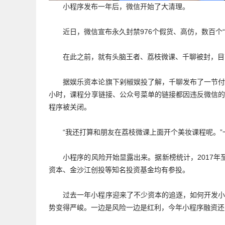
小程序发布一年后，微信开始了大清理。
近日，微信宣布永久封禁976个假货、高仿，数百个“
在此之前，就有头脑王者、荔枝微课、千聊被封，目
据娱乐资本论旗下剁椒娱投了解，千聊发布了一节
小时，课程分享链接、公众号菜单的链接都因违反微信
程序被关闭。
“我还打算和朋友在荔枝微课上面开个美妆课程呢。
小程序的风险开始显露出来。据新榜统计，2017
资本、金沙江创投等知名投资基金均有参投。
过去一年小程序迎来了不少资本的追逐，如何开发
势变得严峻。一边是风险一边是红利，今年小程序融资还