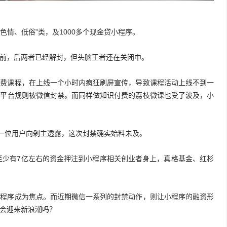
色情、低俗”类，及1000多个现金贷小程序。
前，后两者已经解封，但头脑王者还在关闭中。
付费课程，在上线一个小时内疯狂刷屏宣传，导致课程活动上线不到一
的平台规则被微信封禁。而同样做知识付费的荔枝微课也受了波及，小
”一位用户向剁主透露，这次封禁确实始料未及。
年至少有7亿左右的资金押注到小程序相关创业者身上，真格基金、红杉
小程序成为焦点。而近期微信一系列的封禁动作，则让小程序的融资形
会迎来新浪潮吗？