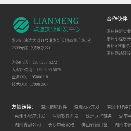
合作伙伴
惠州联盟实业
惠州小程序开
惠州市演达大道11号港惠新天地商业广场3座
惠州APP制作
2309号房（仅限办公）
惠州网站建设
咨询电话：136 8237 6272
大客户咨询：139 0290 5075
业务QQ：195006118
技术QQ：179981967
友情链接：
深圳精锐软件
深圳APP开发
深圳小程序
惠州小程序开发
深圳软件开发
株洲联华链条
湖南
湖南鑫冠公司
长沙中泰家政
佛山轩德门窗
湖南中