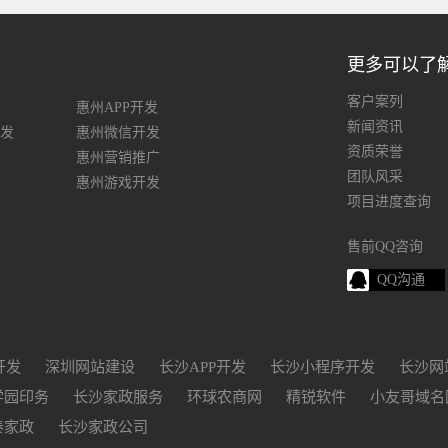
更多可以了
客户案列
惠州APP开发
新闻资讯
发
惠州微信开发
资质荣誉
惠州营销推广
团队风采
惠州游戏开发
项目进度查询
售前QQ咨询
QQ沟通
开发
深圳网站建设
长沙APP开发
长沙小程序开发
长沙网
学园印务
长沙家政服务
环球农商网
精锐软件
小友哥域名
泰家政
长沙家政公司