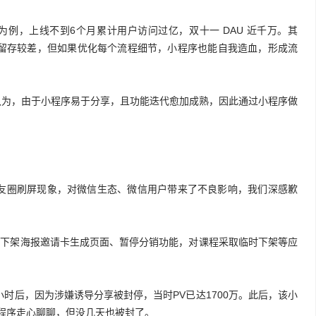
例，上线不到6个月累计用户访问过亿，双十一 DAU 近千万。其
普遍留存较差，但如果优化每个流程细节，小程序也能自我造血，形成流
他认为，由于小程序易于分享，且功能迭代愈加成熟，因此通过小程序做
朋友圈刷屏现象，对微信生态、微信用户带来了不良影响，我们深感歉
已下架海报邀请卡生成页面、暂停分销功能，对课程采取临时下架等应
小时后，因为涉嫌诱导分享被封停，当时PV已达1700万。此后，该小
小程序走心聊聊，但没几天也被封了。