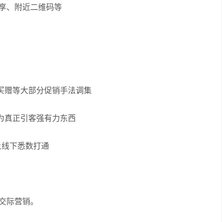
共享、附近二维码等
买赠等大部分促销手法调集
为真正引客强有力东西
上线下悉数打通
的交际营销。