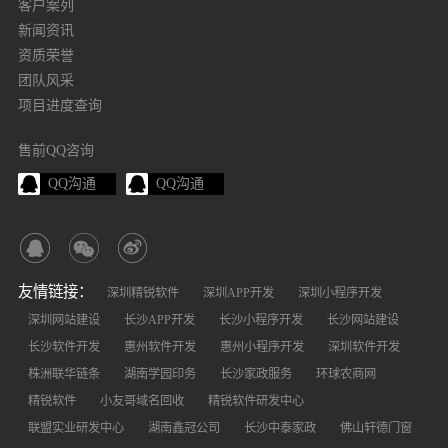
客户案列
新闻资讯
资质荣誉
团队风采
项目进度查询
售前QQ咨询
QQ沟通
QQ沟通
友情链接：
深圳精锐软件
深圳APP开发
深圳小程序开发
深圳网站建设
长沙APP开发
长沙小程序开发
长沙网站建设
长沙软件开发
惠州软件开发
惠州小程序开发
深圳软件开发
株洲联华链条
湖南学园印务
长沙家政服务
环球农商网
精锐软件
小友哥域名回收
精锐软件研发中心
联盟实业研发中心
湖南鑫冠公司
长沙中泰家政
佛山轩德门窗