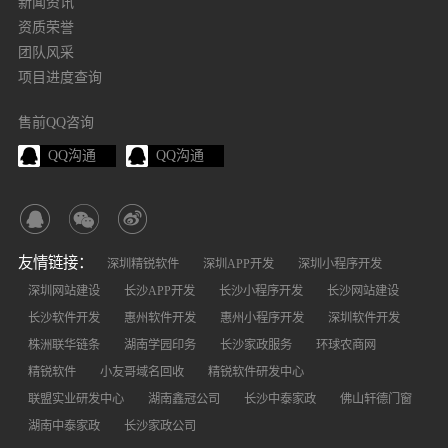
新闻资讯
资质荣誉
团队风采
项目进度查询
售前QQ咨询
QQ沟通
QQ沟通
友情链接：
深圳精锐软件
深圳APP开发
深圳小程序开发
深圳网站建设
长沙APP开发
长沙小程序开发
长沙网站建设
长沙软件开发
惠州软件开发
惠州小程序开发
深圳软件开发
株洲联华链条
湖南学园印务
长沙家政服务
环球农商网
精锐软件
小友哥域名回收
精锐软件研发中心
联盟实业研发中心
湖南鑫冠公司
长沙中泰家政
佛山轩德门窗
湖南中泰家政
长沙家政公司